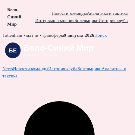
Бело-
Новости команды
Аналитика и тактика
Синий
Интервью и мнения
Болельщики
История клуба
Мир
Skip
Tottenham • матчи • трансферы
9 августа 2026
Поиск
to
content
News
Новости команды
История клуба
Болельщики
Аналитика и
тактика