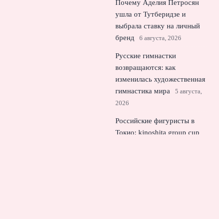
Почему Аделия Петросян
ушла от Тутберидзе и
выбрала ставку на личный
бренд
6 августа, 2026
Русские гимнастки
возвращаются: как
изменилась художественная
гимнастика мира
5 августа,
2026
Российские фигуристы в
Токио: kinoshita group cup
как возвращение на арену
4
августа, 2026
© 2026 Бело-Синий Мир
Новости «Тоттенхэма»