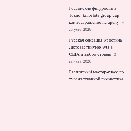
Российские фигуристы в
Токио: kinoshita group cup
как возвращение на арену
4
августа, 2026
Русская сенсация Кристина
Лютова: триумф Wta в
США и выбор страны
3
августа, 2026
Бесплатный мастер‑класс по
художественной гимнастике
на Болотной площади
2
августа, 2026
© 2026 Бело-Синий Мир
Новости «Тоттенхэма»