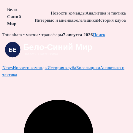
Бело-
Новости команды
Аналитика и тактика
Синий
Интервью и мнения
Болельщики
История клуба
Мир
Skip
Tottenham • матчи • трансферы
7 августа 2026
Поиск
to
content
News
Новости команды
История клуба
Болельщики
Аналитика и
тактика