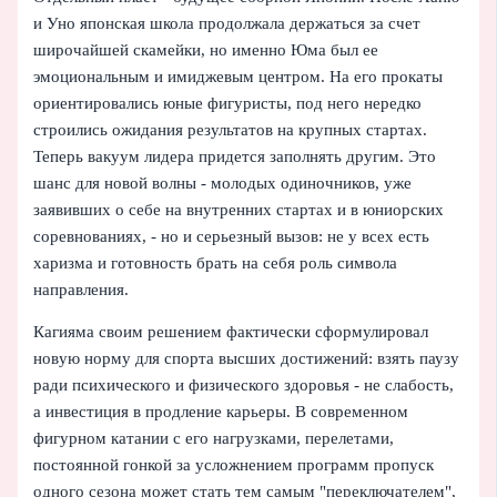
и Уно японская школа продолжала держаться за счет
широчайшей скамейки, но именно Юма был ее
эмоциональным и имиджевым центром. На его прокаты
ориентировались юные фигуристы, под него нередко
строились ожидания результатов на крупных стартах.
Теперь вакуум лидера придется заполнять другим. Это
шанс для новой волны - молодых одиночников, уже
заявивших о себе на внутренних стартах и в юниорских
соревнованиях, - но и серьезный вызов: не у всех есть
харизма и готовность брать на себя роль символа
направления.
Кагияма своим решением фактически сформулировал
новую норму для спорта высших достижений: взять паузу
ради психического и физического здоровья - не слабость,
а инвестиция в продление карьеры. В современном
фигурном катании с его нагрузками, перелетами,
постоянной гонкой за усложнением программ пропуск
одного сезона может стать тем самым "переключателем",