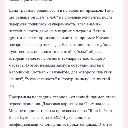
Цена травмы проявилась и в психологии прыжков. Там,
где раньше он шел "в лоб" на сложные элементы, после
перерыва появилась неуверенность, временами -
нестабильность даже на младших ультра-си. Зато в
другом аспекте произошел заметный прорыв: Кагияма
повзрослел как артист льда. Его катание стало глубже,
чувственнее, появился тот самый "объем" образа,
который отличает сильного технаря от настоящего
мастера. В этом немалая заслуга сотрудничества с
Каролиной Костнер - человеком, для которого понятия
"линия", "музыкальность" и "театр на льду" не пустой
звук.
Программы последних сезонов - отличный пример этого
перевоплощения. Джазовая короткая на Олимпиаде в
Милане и пронзительная произвольная на "Rain in Your
Black Eyes" из сезона‑2023/24 уже вошли в
неофициальный канон лучших прокатов цикла. Это тот