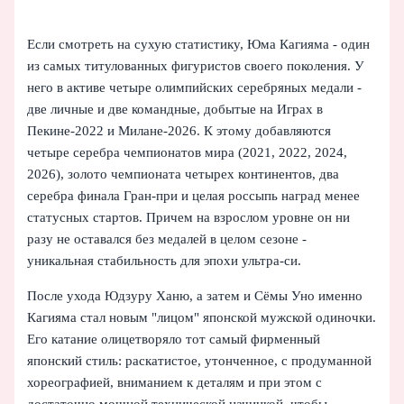
Если смотреть на сухую статистику, Юма Кагияма - один
из самых титулованных фигуристов своего поколения. У
него в активе четыре олимпийских серебряных медали -
две личные и две командные, добытые на Играх в
Пекине‑2022 и Милане‑2026. К этому добавляются
четыре серебра чемпионатов мира (2021, 2022, 2024,
2026), золото чемпионата четырех континентов, два
серебра финала Гран-при и целая россыпь наград менее
статусных стартов. Причем на взрослом уровне он ни
разу не оставался без медалей в целом сезоне -
уникальная стабильность для эпохи ультра-си.
После ухода Юдзуру Ханю, а затем и Сёмы Уно именно
Кагияма стал новым "лицом" японской мужской одиночки.
Его катание олицетворяло тот самый фирменный
японский стиль: раскатистое, утонченное, с продуманной
хореографией, вниманием к деталям и при этом с
достаточно мощной технической начинкой, чтобы