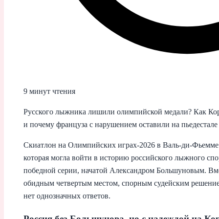
9 минут чтения
Русского лыжника лишили олимпийской медали? Как Коро
и почему француза с нарушением оставили на пьедестале
Скиатлон на Олимпийских играх‑2026 в Валь-ди-Фьемме 
которая могла войти в историю российского лыжного сп
победной серии, начатой Александром Большуновым. Вмес
обидным четвертым местом, спорным судейским решением
нет однозначных ответов.
Россия без Большунова, но с надеждой на Ко