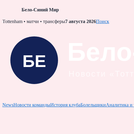
Бело-Синий Мир
Skip
Tottenham • матчи • трансферы
7 августа 2026
Поиск
to
content
News
Новости команды
История клуба
Болельщики
Аналитика и 