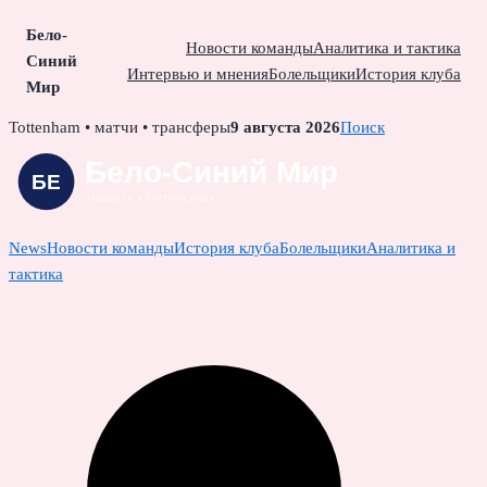
Бело-
Новости команды
Аналитика и тактика
Синий
Интервью и мнения
Болельщики
История клуба
Мир
Skip
Tottenham • матчи • трансферы
9 августа 2026
Поиск
to
content
News
Новости команды
История клуба
Болельщики
Аналитика и
тактика