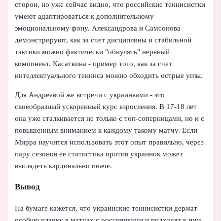
сторон, но уже сейчас видно, что российские теннисистки
умеют адаптироваться к дополнительному
эмоциональному фону. Александрова и Самсонова
демонстрируют, как за счет дисциплины и стабильной
тактики можно фактически "обнулять" нервный
компонент. Касаткина - пример того, как за счет
интеллектуального тенниса можно обходить острые углы.
Для Андреевой же встречи с украинками - это
своеобразный ускоренный курс взросления. В 17-18 лет
она уже сталкивается не только с топ-соперницами, но и с
повышенным вниманием к каждому такому матчу. Если
Мирра научится использовать этот опыт правильно, через
пару сезонов ее статистика против украинок может
выглядеть кардинально иначе.
Вывод
На бумаге кажется, что украинские теннисистки держат
особую планку в матчах с россиянками и подходят к ним