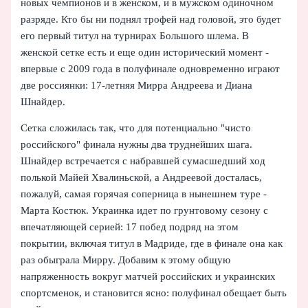
новых чемпионов и в женском, и в мужском одиночном
разряде. Кто бы ни поднял трофей над головой, это будет
его первый титул на турнирах Большого шлема. В
женской сетке есть и еще один исторический момент -
впервые с 2009 года в полуфинале одновременно играют
две россиянки: 17‑летняя Мирра Андреева и Диана
Шнайдер.
Сетка сложилась так, что для потенциально "чисто
российского" финала нужны два труднейших шага.
Шнайдер встречается с набравшей сумасшедший ход
полькой Майей Хвалиньской, а Андреевой досталась,
пожалуй, самая горячая соперница в нынешнем туре -
Марта Костюк. Украинка идет по грунтовому сезону с
впечатляющей серией: 17 побед подряд на этом
покрытии, включая титул в Мадриде, где в финале она как
раз обыграла Мирру. Добавим к этому общую
напряженность вокруг матчей российских и украинских
спортсменок, и становится ясно: полуфинал обещает быть