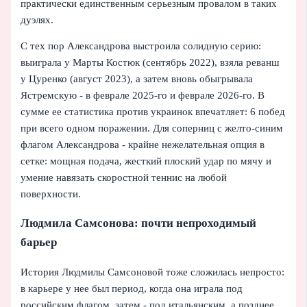
практически единственным серьезным провалом в таких
дуэлях.
С тех пор Александрова выстроила солидную серию:
выиграла у Марты Костюк (сентябрь 2022), взяла реванш
у Цуренко (август 2023), а затем вновь обыгрывала
Ястремскую - в феврале 2025‑го и феврале 2026‑го. В
сумме ее статистика против украинок впечатляет: 6 побед
при всего одном поражении. Для соперниц с желто-синим
флагом Александрова - крайне нежелательная опция в
сетке: мощная подача, жесткий плоский удар по мячу и
умение навязать скоростной теннис на любой
поверхности.
Людмила Самсонова: почти непроходимый
барьер
История Людмилы Самсоновой тоже сложилась непросто:
в карьере у нее был период, когда она играла под
российским флагом, затем - под итальянским, а позднее