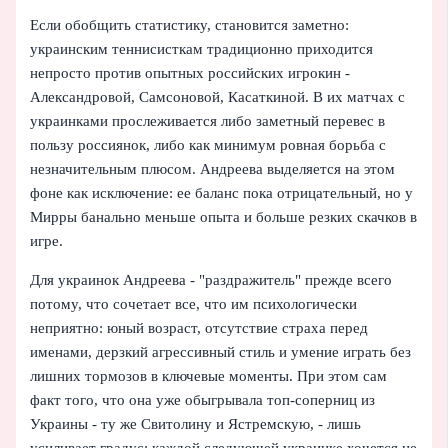
Если обобщить статистику, становится заметно:
украинским теннисисткам традиционно приходится
непросто против опытных российских игрокин -
Александровой, Самсоновой, Касаткиной. В их матчах с
украинками прослеживается либо заметный перевес в
пользу россиянок, либо как минимум ровная борьба с
незначительным плюсом. Андреева выделяется на этом
фоне как исключение: ее баланс пока отрицательный, но у
Мирры банально меньше опыта и больше резких скачков в
игре.
Для украинок Андреева - "раздражитель" прежде всего
потому, что сочетает все, что им психологически
неприятно: юный возраст, отсутствие страха перед
именами, дерзкий агрессивный стиль и умение играть без
лишних тормозов в ключевые моменты. При этом сам
факт того, что она уже обыгрывала топ-соперниц из
Украины - ту же Свитолину и Ястремскую, - лишь
усиливает градус: каждой следующей украинке хочется не