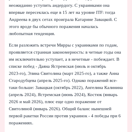
неожиданно уступить андердогу. С украинками она
впервые пересеклась еще в 15 лет на уровне ITF: тогда
Андреева в двух сетах проиграла Катарине Завацкой. С
этого вроде бы обычного поражения началась
любопытная тенденция.
Если разложить встречи Мирры с украинками по годам,
проявляется странная закономерность: в четные годы она
им исключительно уступает, а в нечетные - побеждает. В
списке побед - Даяна Ястремская (июль и октябрь
2023‑го), Элина Свитолина (март 2025‑го), а также Анна
Стародубцева (апрель 2025‑го). Однако поражений все-
таки больше: Завацкая (октябрь 2022), Ангелина Калинина
(апрель 2024), Ястремская (июнь 2024), Костюк (январь
2026 и май 2026), плюс еще одно поражение от
Свитолиной (январь 2026). Общий баланс нынешней
первой ракетки России против украинок - 4 победы при 6
поражениях.