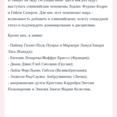
выступать олимпийские чемпионы Лоранс Фурнье-Бодри
и Гийом Сизерон. Для них этот чемпионат мира -
возможность добавить к олимпийскому золоту очередной
титул и подтвердить доминирование в дисциплине.
Кроме них, в заявке:
- Пайпер Гиллес/Поль Пуарье и Маржори Лажуа/Закари
Лага (Канада);
- Евгения Лопарева/Жоффре Бриссо (Франция);
- Диана Дэвис/Глеб Смолкин (Грузия);
- Лайла Фир/Льюис Гибсон (Великобритания);
- Эллисон Рид/Саулюс Амбрулявичюс (Литва);
- американские дуэты Кристина Каррейра/Энтони
Пономаренко и Эмилия Зингас/Вадим Колесник.