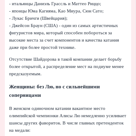
- итальянцы Даниэль Грассль и Маттео Риццо;
- японцы Юма Кагияма, Као Миура, Сюн Сато;
- Лукас Бричги (Швейцария);
- Джейсон Браун (США) - один из самых артистичных
фигуристов мира, который способен побороться за
высокие места за счет компонентов и качества катания
даже при более простой технике.
Отсутствие Шайдорова в такой компании делает борьбу
более открытой, а распределение мест на подиуме менее
предсказуемым.
Женщины: без Лю, но с сильнейшими
соперницами
В женском одиночном катании вакантное место
олимпийской чемпионки Алисы Лю немедленно усиливает
шансы других фавориток. В числе главных претенденток
на медали: