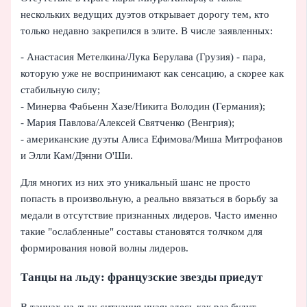
нескольких ведущих дуэтов открывает дорогу тем, кто
только недавно закрепился в элите. В числе заявленных:
- Анастасия Метелкина/Лука Берулава (Грузия) - пара,
которую уже не воспринимают как сенсацию, а скорее как
стабильную силу;
- Минерва Фабьенн Хазе/Никита Володин (Германия);
- Мария Павлова/Алексей Святченко (Венгрия);
- американские дуэты Алиса Ефимова/Миша Митрофанов
и Элли Кам/Дэнни О'Ши.
Для многих из них это уникальный шанс не просто
попасть в произвольную, а реально ввязаться в борьбу за
медали в отсутствие признанных лидеров. Часто именно
такие "ослабленные" составы становятся толчком для
формирования новой волны лидеров.
Танцы на льду: французские звезды приедут
В танцах на льду ситуация иная: здесь как раз будут