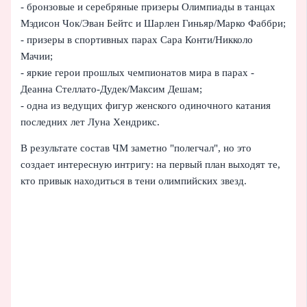
- бронзовые и серебряные призеры Олимпиады в танцах
Мэдисон Чок/Эван Бейтс и Шарлен Гиньяр/Марко Фаббри;
- призеры в спортивных парах Сара Конти/Никколо
Мачии;
- яркие герои прошлых чемпионатов мира в парах -
Деанна Стеллато-Дудек/Максим Дешам;
- одна из ведущих фигур женского одиночного катания
последних лет Луна Хендрикс.
В результате состав ЧМ заметно "полегчал", но это
создает интересную интригу: на первый план выходят те,
кто привык находиться в тени олимпийских звезд.