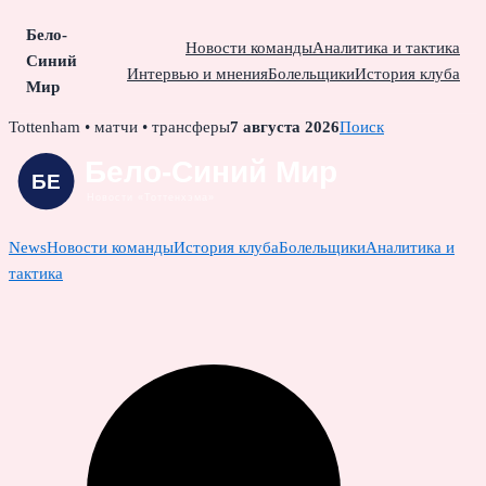
Бело-
Новости команды
Аналитика и тактика
Синий
Интервью и мнения
Болельщики
История клуба
Мир
Skip
Tottenham • матчи • трансферы
7 августа 2026
Поиск
to
content
News
Новости команды
История клуба
Болельщики
Аналитика и
тактика