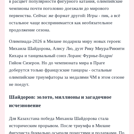
в расцвет популярности фигурного катания, олимпийские
чемпионы почти поголовно доезжали до мирового
первенства. Сейчас же формат другой: Игры - пик, а всё
остальное чаще воспринимается как необязательное
продолжение сезона.
Олимпиада-2026 в Милане подарила миру новых героев:
Михаила Шайдорова, Алису Лю, дуэт Рику Миура/Риюити
Кихара и танцевальный союз Лоранс Фурнье-Бодри/
Гийом Сизерон. Но до чемпионата мира в Праге
доберутся только французские танцоры - остальные
олимпийские триумфаторы за медалями ЧМ в этом сезоне
не поедут.
Шайдоров: золото, миллионы и загадочное
исчезновение
Для Казахстана победа Михаила Шайдорова стала
историческим прорывом. После триумфа в Милане
фигуриста буквально осыпали почестями и подарками. По