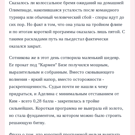
Сказалось ли колоссальное бремя ожиданий на домашней
Олимпиаде, накопившаяся усталость после командного
турнира или обычный человеческий сбой - споры идут до
сих пор. Но факт в том, что она упала на тройном флипе
и по итогам короткой программы оказалась лишь пятой. С
такими раскладами путь на пьедестал фактически
оказался закрыт.
Сотникова же в этот день сотворила маленький шедевр.
Ее прокат под "Кармен" Бизе получился мощным,
выразительным и собранным. Вместо сковывающего
волнения - яркий напор, вместо осторожности -
раскрепощенность. Судьи почти не нашли к чему
придраться, и Аделина с минимальным отставанием от
Ким - всего 0,28 балла - закрепилась в тройке
сильнейших. Короткая программа не выиграла ей золото,
но стала фундаментом, на котором можно было строить
решающую битву.
Фраза о том, что короткой программой нельзя выиграть