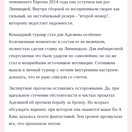
чемпионате Европы 2014 года она уступила как раз
Липницкой. Внутри сборной ее воспринимали скорее как
сильный, но нестабильный резерв - "второй номер",
которому недостает надежности.
Командный турнир стал для Аделины особенно
болезненным моментом: в состав ее не включили,
полностью сделав ставку на Липницкую. Для амбициозной
спортсменки это было ударом по самолюбию, но он же
стал и мощнейшим источником мотивации. Сотникова
вышла в личный турнир с четким внутренним настроем:
доказать, что ее рано списали со счетов.
Экспертные прогнозы оставались осторожными. Да, при
идеальном стечении обстоятельств и чистых прокатах
Аделиной ей прочили борьбу за бронзу. Но всерьез
обсуждать вариант, при котором она окажется выше Ен А
Ким, казалось почти фантастикой. Тем громче прозвучало
все, что произошло потом.