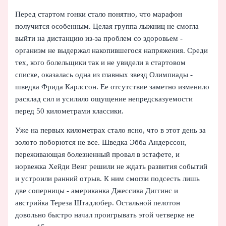
Перед стартом гонки стало понятно, что марафон
получится особенным. Целая группа лыжниц не смогла
выйти на дистанцию из‑за проблем со здоровьем -
организм не выдержал накопившегося напряжения. Среди
тех, кого болельщики так и не увидели в стартовом
списке, оказалась одна из главных звезд Олимпиады -
шведка Фрида Карлссон. Ее отсутствие заметно изменило
расклад сил и усилило ощущение непредсказуемости
перед 50 километрами классики.
Уже на первых километрах стало ясно, что в этот день за
золото поборются не все. Шведка Эбба Андерссон,
переживающая болезненный провал в эстафете, и
норвежка Хейди Венг решили не ждать развития событий
и устроили ранний отрыв. К ним смогли подсесть лишь
две соперницы - американка Джессика Диггинс и
австрийка Тереза Штадлобер. Остальной пелотон
довольно быстро начал проигрывать этой четверке не