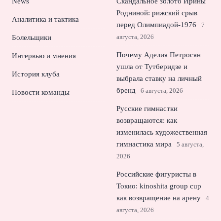
News
Скандальное золото Ирины
Родниной: рижский срыв
Аналитика и тактика
перед Олимпиадой‑1976
7
августа, 2026
Болельщики
Почему Аделия Петросян
Интервью и мнения
ушла от Тутберидзе и
История клуба
выбрала ставку на личный
бренд
6 августа, 2026
Новости команды
Русские гимнастки
возвращаются: как
изменилась художественная
гимнастика мира
5 августа,
2026
Российские фигуристы в
Токио: kinoshita group cup
как возвращение на арену
4
августа, 2026