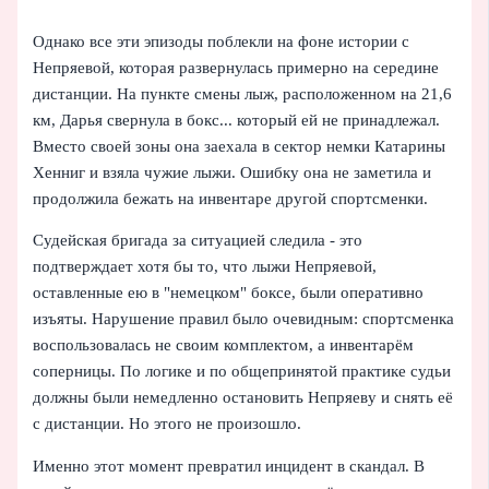
Однако все эти эпизоды поблекли на фоне истории с
Непряевой, которая развернулась примерно на середине
дистанции. На пункте смены лыж, расположенном на 21,6
км, Дарья свернула в бокс... который ей не принадлежал.
Вместо своей зоны она заехала в сектор немки Катарины
Хенниг и взяла чужие лыжи. Ошибку она не заметила и
продолжила бежать на инвентаре другой спортсменки.
Судейская бригада за ситуацией следила - это
подтверждает хотя бы то, что лыжи Непряевой,
оставленные ею в "немецком" боксе, были оперативно
изъяты. Нарушение правил было очевидным: спортсменка
воспользовалась не своим комплектом, а инвентарём
соперницы. По логике и по общепринятой практике судьи
должны были немедленно остановить Непряеву и снять её
с дистанции. Но этого не произошло.
Именно этот момент превратил инцидент в скандал. В