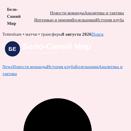
Бело-
Новости команды
Аналитика и тактика
Синий
Интервью и мнения
Болельщики
История клуба
Мир
Skip
Tottenham • матчи • трансферы
8 августа 2026
Поиск
to
content
News
Новости команды
История клуба
Болельщики
Аналитика и
тактика