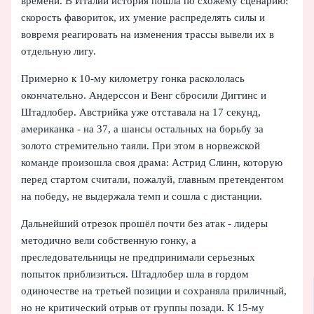
времени. В Италии история пошла по схожему сценарию:
скорость фавориток, их умение распределять силы и
вовремя реагировать на изменения трассы вывели их в
отдельную лигу.
Примерно к 10-му километру гонка раскололась
окончательно. Андерссон и Венг сбросили Диггинс и
Штадлобер. Австрийка уже отставала на 17 секунд,
американка - на 37, а шансы остальных на борьбу за
золото стремительно таяли. При этом в норвежской
команде произошла своя драма: Астрид Слинн, которую
перед стартом считали, пожалуй, главным претендентом
на победу, не выдержала темп и сошла с дистанции.
Дальнейший отрезок прошёл почти без атак - лидеры
методично вели собственную гонку, а
преследовательницы не предпринимали серьезных
попыток приблизиться. Штадлобер шла в гордом
одиночестве на третьей позиции и сохраняла приличный,
но не критический отрыв от группы позади. К 15-му