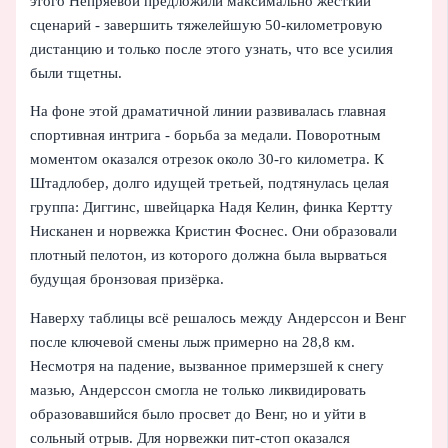
этого Непряевой предложили максимально жесткий
сценарий - завершить тяжелейшую 50-километровую
дистанцию и только после этого узнать, что все усилия
были тщетны.
На фоне этой драматичной линии развивалась главная
спортивная интрига - борьба за медали. Поворотным
моментом оказался отрезок около 30-го километра. К
Штадлобер, долго идущей третьей, подтянулась целая
группа: Диггинс, швейцарка Надя Келин, финка Кертту
Нисканен и норвежка Кристин Фоснес. Они образовали
плотный пелотон, из которого должна была вырваться
будущая бронзовая призёрка.
Наверху таблицы всё решалось между Андерссон и Венг
после ключевой смены лыж примерно на 28,8 км.
Несмотря на падение, вызванное примерзшей к снегу
мазью, Андерссон смогла не только ликвидировать
образовавшийся было просвет до Венг, но и уйти в
сольный отрыв. Для норвежки пит-стоп оказался