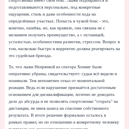
спортсменка имеет свой бокс. Лыжи подбираются и
подготавливаются персонально, под конкретные
ощущения, стиль и даже особенности хода на
определённых участках. Попасть в чужой бокс - это,
конечно, ошибка, но, как правило, она связана не с
желанием получить преимущество, а с путаницей,
усталостью, особенностями разметки, стрессом. Вопрос в
том, насколько быстро и корректно должна реагировать на
это судейская бригада.
То, что лыжи Непряевой из сектора Хенниг были
оперативно убраны, свидетельствует: судьи всё видели и
понимали. Тем непонятнее отказ от моментальной
реакции. Ведь если нарушение признаётся достаточным
основанием для дисквалификации, логично не доводить
дело до абсурда и не позволять спортсменке "сгорать" на
дистанции, не имея шанса на спасение собственного
результата. В итоге решение формально осталось в
рамках правил, но по отношению к конкретному человеку
выглядело как демонстративная жесткость.