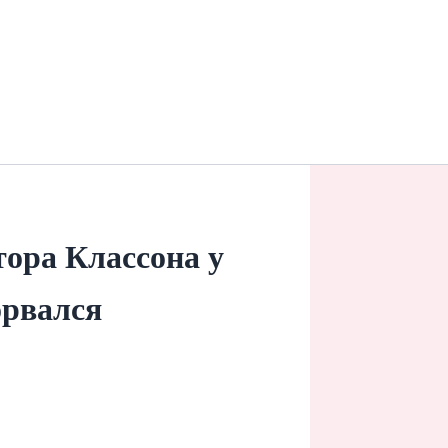
ора Классона у
орвался