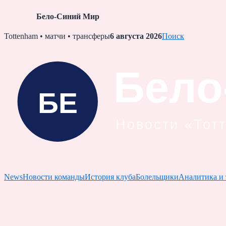
Бело-Синий Мир
Skip
Tottenham • матчи • трансферы
6 августа 2026
Поиск
to
content
News
Новости команды
История клуба
Болельщики
Аналитика и 