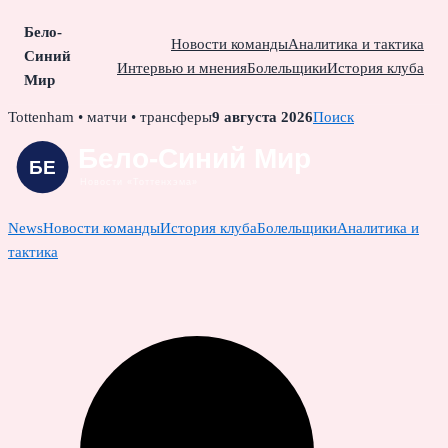
Бело-
Новости команды
Аналитика и тактика
Синий
Интервью и мнения
Болельщики
История клуба
Мир
Skip
Tottenham • матчи • трансферы
9 августа 2026
Поиск
to
content
News
Новости команды
История клуба
Болельщики
Аналитика и
тактика