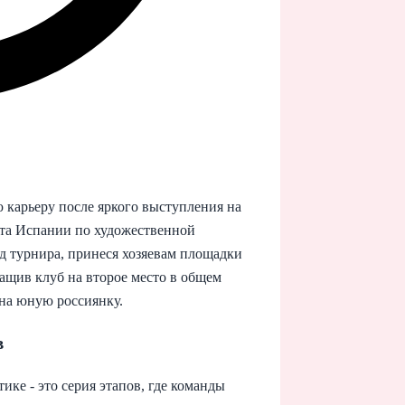
 карьеру после яркого выступления на
ата Испании по художественной
езд турнира, принеся хозяевам площадки
ытащив клуб на второе место в общем
 на юную россиянку.
в
е - это серия этапов, где команды