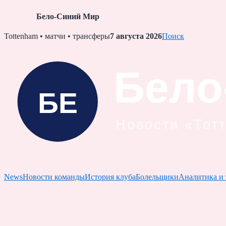
Бело-Синий Мир
Skip
Tottenham • матчи • трансферы
7 августа 2026
Поиск
to
content
News
Новости команды
История клуба
Болельщики
Аналитика и 