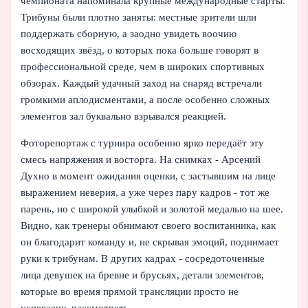
чемпионата напоминала крупные международные старты.
Трибуны были плотно заняты: местные зрители шли
поддержать сборную, а заодно увидеть воочию
восходящих звёзд, о которых пока больше говорят в
профессиональной среде, чем в широких спортивных
обзорах. Каждый удачный заход на снаряд встречали
громкими аплодисментами, а после особенно сложных
элементов зал буквально взрывался реакцией.
Фоторепортаж с турнира особенно ярко передаёт эту
смесь напряжения и восторга. На снимках - Арсений
Духно в момент ожидания оценки, с застывшим на лице
выражением неверия, а уже через пару кадров - тот же
парень, но с широкой улыбкой и золотой медалью на шее.
Видно, как тренеры обнимают своего воспитанника, как
он благодарит команду и, не скрывая эмоций, поднимает
руки к трибунам. В других кадрах - сосредоточенные
лица девушек на бревне и брусьях, детали элементов,
которые во время прямой трансляции просто не
успеваешь рассмотреть.