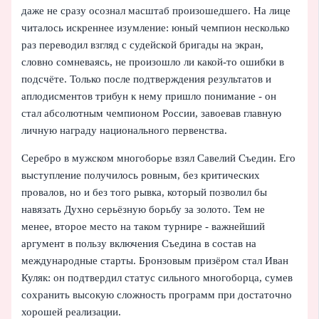
даже не сразу осознал масштаб произошедшего. На лице
читалось искреннее изумление: юный чемпион несколько
раз переводил взгляд с судейской бригады на экран,
словно сомневаясь, не произошло ли какой-то ошибки в
подсчёте. Только после подтверждения результатов и
аплодисментов трибун к нему пришло понимание - он
стал абсолютным чемпионом России, завоевав главную
личную награду национального первенства.
Серебро в мужском многоборье взял Савелий Съедин. Его
выступление получилось ровным, без критических
провалов, но и без того рывка, который позволил бы
навязать Духно серьёзную борьбу за золото. Тем не
менее, второе место на таком турнире - важнейший
аргумент в пользу включения Съедина в состав на
международные старты. Бронзовым призёром стал Иван
Куляк: он подтвердил статус сильного многоборца, сумев
сохранить высокую сложность программ при достаточно
хорошей реализации.