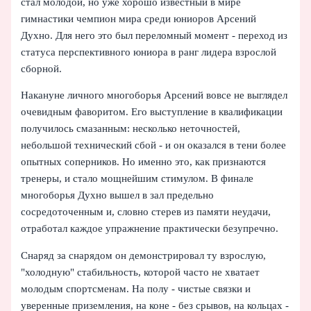
стал молодой, но уже хорошо известный в мире
гимнастики чемпион мира среди юниоров Арсений
Духно. Для него это был переломный момент - переход из
статуса перспективного юниора в ранг лидера взрослой
сборной.
Накануне личного многоборья Арсений вовсе не выглядел
очевидным фаворитом. Его выступление в квалификации
получилось смазанным: несколько неточностей,
небольшой технический сбой - и он оказался в тени более
опытных соперников. Но именно это, как признаются
тренеры, и стало мощнейшим стимулом. В финале
многоборья Духно вышел в зал предельно
сосредоточенным и, словно стерев из памяти неудачи,
отработал каждое упражнение практически безупречно.
Снаряд за снарядом он демонстрировал ту взрослую,
"холодную" стабильность, которой часто не хватает
молодым спортсменам. На полу - чистые связки и
уверенные приземления, на коне - без срывов, на кольцах -