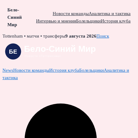
Бело-
Новости команды
Аналитика и тактика
Синий
Интервью и мнения
Болельщики
История клуба
Мир
Skip
Tottenham • матчи • трансферы
9 августа 2026
Поиск
to
content
News
Новости команды
История клуба
Болельщики
Аналитика и
тактика